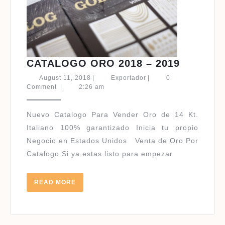
CATALO
CATALOGO ORO 2018 – 2019
ORO
August
Exportador
August 11, 2018
|
Exportador
|
0
2018
11,
Comment
|
2:26 am
2018
–
2019
Nuevo Catalogo Para Vender Oro de 14 Kt.
Italiano 100% garantizado Inicia tu propio
Negocio en Estados Unidos Venta de Oro Por
Catalogo Si ya estas listo para empezar
READ
READ MORE
MORE