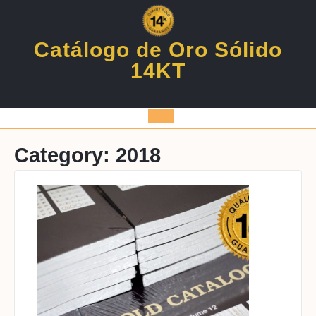
Skip
to
content
Catálogo de Oro Sólido
14KT
Open
Button
Category:
2018