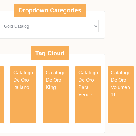
Dropdown Categories
Tag Cloud
o
Catalogo
Catalogo
Catalogo
Catalogo
De Oro
De Oro
De Oro
De Oro
Italiano
King
Para
Volumen
Vender
11