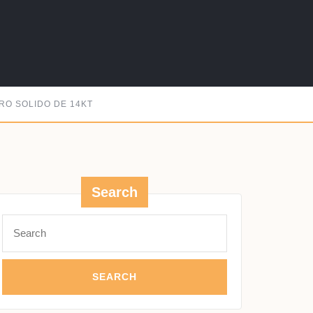
RO SOLIDO DE 14KT
Search
GO
Search
for: