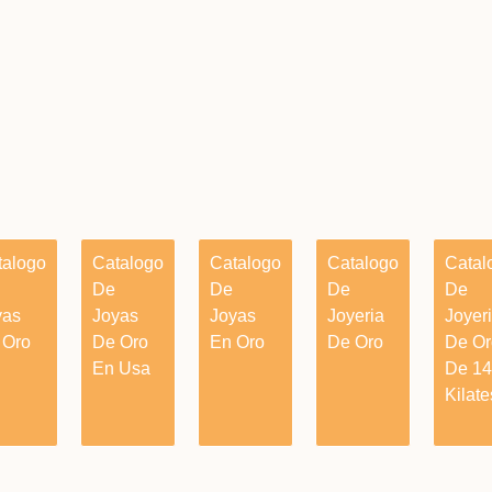
talogo
Catalogo
Catalogo
Catalogo
Catal
De
De
De
De
yas
Joyas
Joyas
Joyeria
Joyer
 Oro
De Oro
En Oro
De Oro
De Or
En Usa
De 14
Kilate