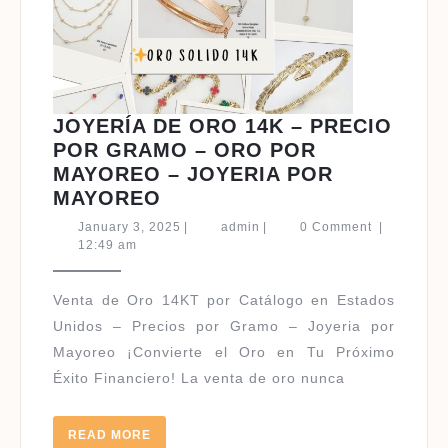
JOYERÍA DE ORO 14K – PRECIO
POR GRAMO – ORO POR
MAYOREO – JOYERIA POR
JOYERÍA
MAYOREO
DE
January
admin
January 3, 2025
|
admin
|
0 Comment
|
ORO
3,
12:49 am
2025
14K
–
Venta de Oro 14KT por Catálogo en Estados
PRECIO
Unidos – Precios por Gramo – Joyeria por
POR
Mayoreo ¡Convierte el Oro en Tu Próximo
GRAMO
Éxito Financiero! La venta de oro nunca
–
ORO
POR
READ
READ MORE