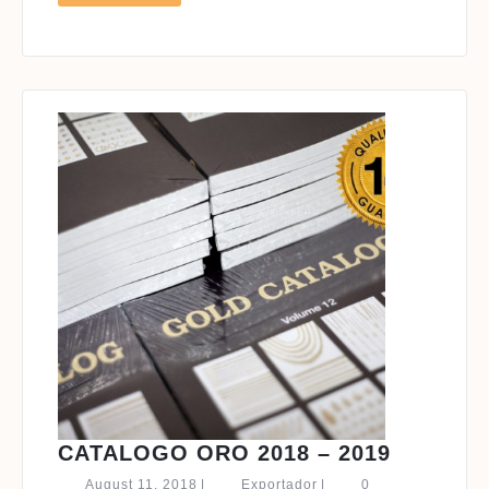
MORE
MAYOREO
–
JOYERIA
POR
MAYOREO
CATALO
CATALOGO ORO 2018 – 2019
ORO
August
Exportador
August 11, 2018
|
Exportador
|
0