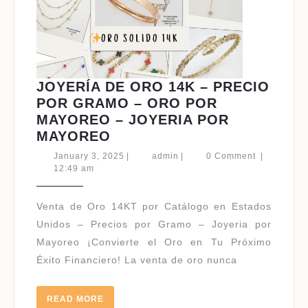
JOYERÍA DE ORO 14K – PRECIO
POR GRAMO – ORO POR
MAYOREO – JOYERIA POR
JOYERÍA
MAYOREO
DE
January
admin
January 3, 2025
|
admin
|
0 Comment
|
ORO
3,
12:49 am
2025
14K
–
Venta de Oro 14KT por Catálogo en Estados
PRECIO
Unidos – Precios por Gramo – Joyeria por
POR
Mayoreo ¡Convierte el Oro en Tu Próximo
GRAMO
Éxito Financiero! La venta de oro nunca
–
ORO
POR
READ
READ MORE