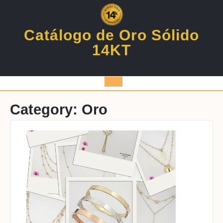
Skip
to
content
Catálogo de Oro Sólido
14KT
Open
Button
Category:
Oro