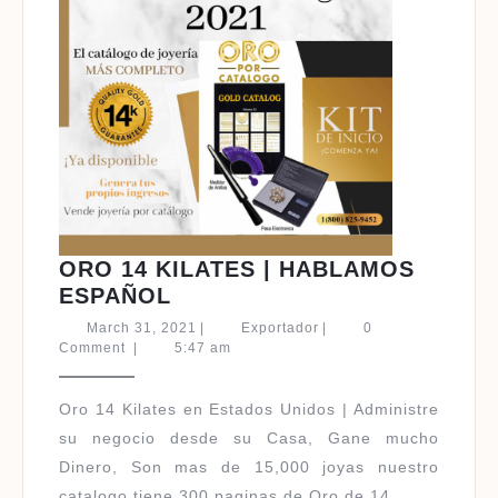
ORO 14 KILATES | HABLAMOS
ORO
ESPAÑOL
14
March
Exportador
March 31, 2021
|
Exportador
|
0
KILATES
31,
Comment
|
5:47 am
2021
|
HABLAMOS
Oro 14 Kilates en Estados Unidos | Administre
ESPAÑOL
su negocio desde su Casa, Gane mucho
Dinero, Son mas de 15,000 joyas nuestro
catalogo tiene 300 paginas de Oro de 14