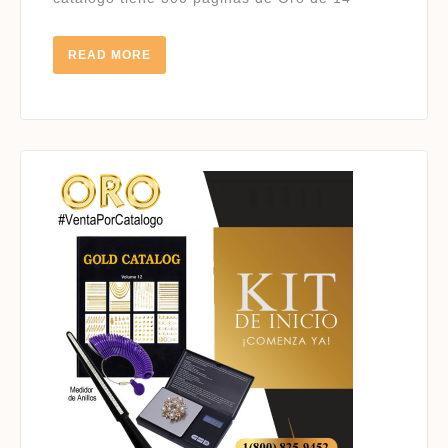
READ
READ MORE
MORE