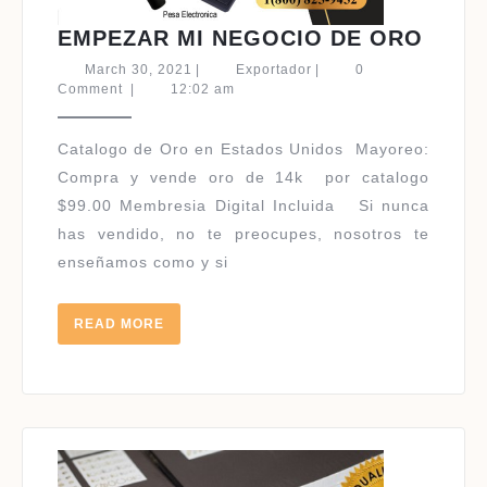
EMPE
EMPEZAR MI NEGOCIO DE ORO
MI
March
Exportador
March 30, 2021
|
Exportador
|
0
NEGO
30,
Comment
|
12:02 am
2021
DE
ORO
Catalogo de Oro en Estados Unidos ​Mayoreo:
Compra y vende oro de 14k por catalogo
$99.00 Membresia Digital Incluida Si nunca
has vendido, no te preocupes, nosotros te
enseñamos como y si
READ
READ MORE
MORE