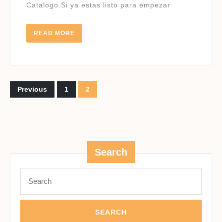
Catalogo Si ya estas listo para empezar
READ
READ MORE
MORE
Posts
Previous
1
2
pagination
Search
Search
for: