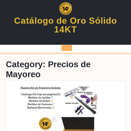
Skip
to
content
Catálogo de Oro Sólido
14KT
Open
Button
Category:
Precios de
Mayoreo