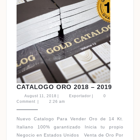
CATALO
CATALOGO ORO 2018 – 2019
ORO
August
Exportador
August 11, 2018
|
Exportador
|
0
2018
11,
Comment
|
2:26 am
2018
–
2019
Nuevo Catalogo Para Vender Oro de 14 Kt.
Italiano 100% garantizado Inicia tu propio
Negocio en Estados Unidos Venta de Oro Por