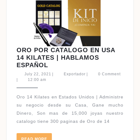
ORO POR CATALOGO EN USA
14 KILATES | HABLAMOS
ORO
ESPAÑOL
POR
July
Exportador
July 22, 2021
|
Exportador
|
0 Comment
CATALOGO
22,
|
12:00 am
2021
EN
USA
Oro 14 Kilates en Estados Unidos | Administre
14
su negocio desde su Casa, Gane mucho
KILATES
Dinero, Son mas de 15,000 joyas nuestro
|
catalogo tiene 300 paginas de Oro de 14
HABLAMOS
ESPAÑOL
READ
READ MORE