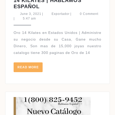
14 KILATES | HABLAMOS
ORO
ESPAÑOL
POR
June
Exportador
June 3, 2021
|
Exportador
|
0 Comment
CATALOGO
3,
|
5:47 am
2021
EN
USA
Oro 14 Kilates en Estados Unidos | Administre
14
su negocio desde su Casa, Gane mucho
KILATES
Dinero, Son mas de 15,000 joyas nuestro
|
catalogo tiene 300 paginas de Oro de 14
HABLAMOS
ESPAÑOL
READ
READ MORE
MORE