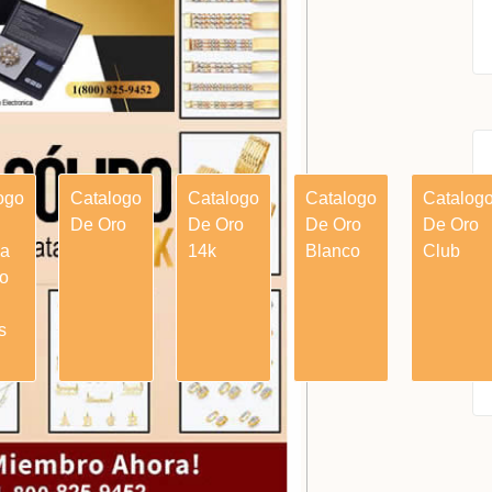
ogo
Catalogo
Catalogo
Catalogo
Catalog
De Oro
De Oro
De Oro
De Oro
ia
14k
Blanco
Club
o
s