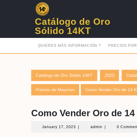
Skip
to
content
Catálogo de Oro
Sólido 14KT
QUIERES MÁS INFORMACIÓN ?
PRECIOS PO
Catálogo de Oro Sólido 14KT
2023
,
Catal
Precios de Mayoreo
Como Vender Oro de 14 Ki
Como Vender Oro de 14 
January
admin
January 17, 2023
|
admin
|
0 Comme
17,