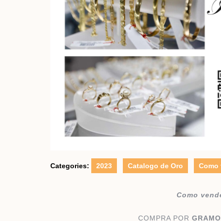
Categories:
2023
Catalogo de Oro
Como v
Como vende
COMPRA POR
GRAM