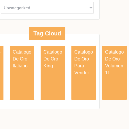
Tag Cloud
o
Catalogo
Catalogo
Catalogo
Catalogo
De Oro
De Oro
De Oro
De Oro
Italiano
King
Para
Volumen
Vender
11