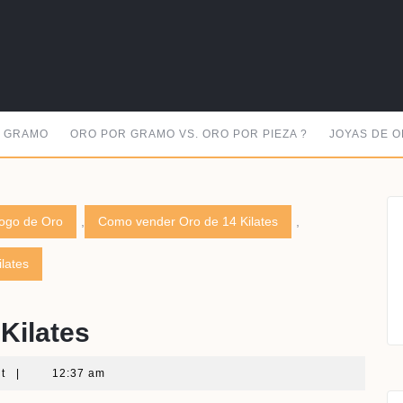
R GRAMO
ORO POR GRAMO VS. ORO POR PIEZA ?
JOYAS DE O
ogo de Oro
,
Como vender Oro de 14 Kilates
,
lates
Kilates
nt
|
12:37 am