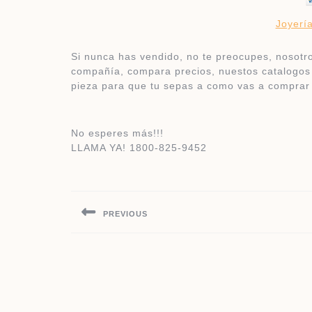
Joyerí
Si nunca has vendido, no te preocupes, nosotr
compañía, compara precios, nuestos catalogos
pieza para que tu sepas a como vas a comprar 
​No esperes más!!!
LLAMA YA! 1800-825-9452
Post
navigation
PREVIOUS
Previous
post: