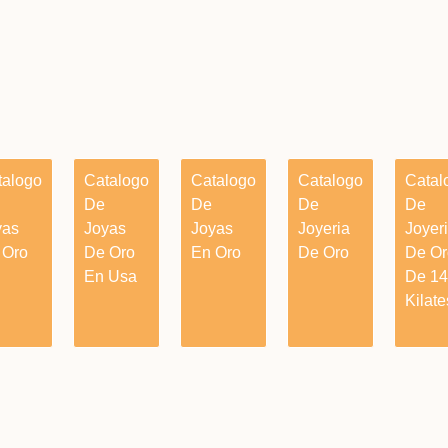
talogo
Catalogo
Catalogo
Catalogo
Catal
De
De
De
De
yas
Joyas
Joyas
Joyeria
Joyer
 Oro
De Oro
En Oro
De Oro
De Or
En Usa
De 14
Kilate