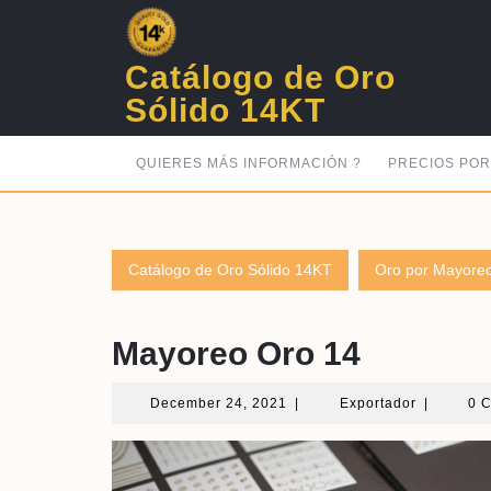
Skip
to
content
Catálogo de Oro
Sólido 14KT
QUIERES MÁS INFORMACIÓN ?
PRECIOS PO
Catálogo de Oro Sólido 14KT
Oro por Mayore
Mayoreo Oro 14
December
Exportado
December 24, 2021
|
Exportador
|
0 
24,
2021