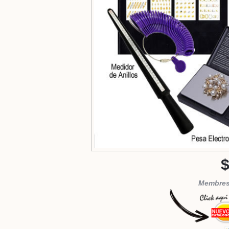
$
Membresi