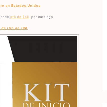
Oro en Estados Unidos
 vende
oro de 14k
por catalogo
a de Oro de 14K