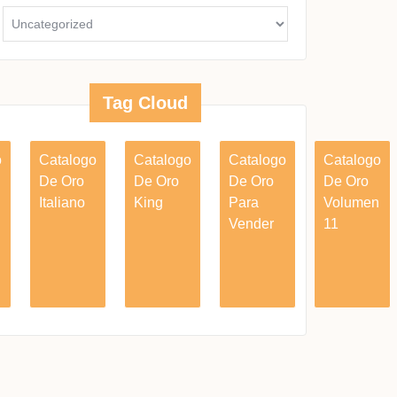
Tag Cloud
o
Catalogo
Catalogo
Catalogo
Catalogo
De Oro
De Oro
De Oro
De Oro
Italiano
King
Para
Volumen
Vender
11