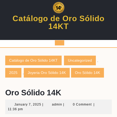
Skip
to
content
Catálogo de Oro Sólido
14KT
Open
Button
Catálogo de Oro Sólido 14KT
Uncategorized
,
2025
,
Joyeria Oro Sólido 14K
Oro Sólido 14K
Oro Sólido 14K
January
admin
January 7, 2025
|
admin
|
0 Comment
|
7,
11:36 pm
2025