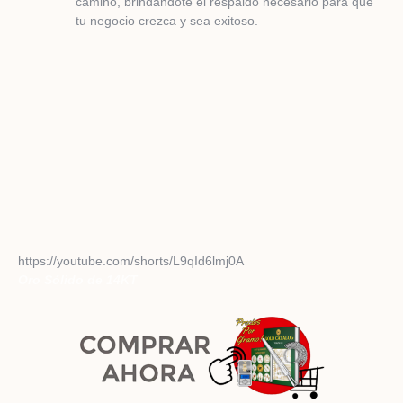
camino, brindándote el respaldo necesario para que
tu negocio crezca y sea exitoso.
https://youtube.com/shorts/L9qId6lmj0A
Oro Sólido de 14KT