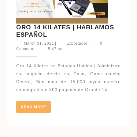
ORO 14 KILATES | HABLAMOS
ORO
ESPAÑOL
14
March
Exportador
March 31, 2021
|
Exportador
|
0
KILATES
31,
Comment
|
5:47 am
2021
|
HABLAMOS
Oro 14 Kilates en Estados Unidos | Administre
ESPAÑOL
su negocio desde su Casa, Gane mucho
Dinero, Son mas de 15,000 joyas nuestro
catalogo tiene 300 paginas de Oro de 14
READ
READ MORE
MORE