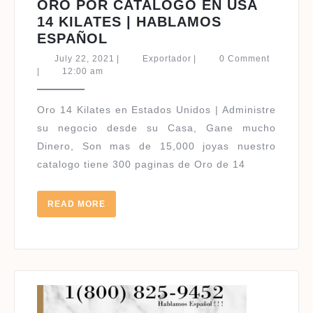
ORO POR CATALOGO EN USA
14 KILATES | HABLAMOS
ORO
ESPAÑOL
POR
July
Exportador
July 22, 2021
|
Exportador
|
0 Comment
CATALOGO
22,
|
12:00 am
2021
EN
USA
Oro 14 Kilates en Estados Unidos | Administre
14
su negocio desde su Casa, Gane mucho
KILATES
Dinero, Son mas de 15,000 joyas nuestro
|
catalogo tiene 300 paginas de Oro de 14
HABLAMOS
ESPAÑOL
READ
READ MORE
MORE