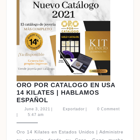
ORO POR CATALOGO EN USA
14 KILATES | HABLAMOS
ORO
ESPAÑOL
POR
June
Exportador
June 3, 2021
|
Exportador
|
0 Comment
CATALOGO
3,
|
5:47 am
2021
EN
USA
Oro 14 Kilates en Estados Unidos | Administre
14