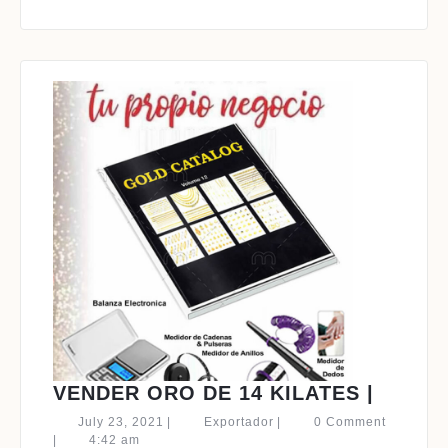
VENDE
VENDER ORO DE 14 KILATES |
ORO
July
Exportador
July 23, 2021
|
Exportador
|
0 Comment
DE
23,
|
4:42 am