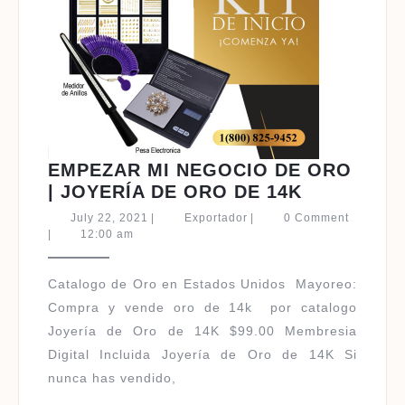
EMPEZAR MI NEGOCIO DE ORO
EMPEZAR
| JOYERÍA DE ORO DE 14K
MI
July
Exportador
July 22, 2021
|
Exportador
|
0 Comment
NEGOCIO
22,
|
12:00 am
2021
DE
ORO
Catalogo de Oro en Estados Unidos ​Mayoreo:
|
Compra y vende oro de 14k por catalogo
JOYERÍA
Joyería de Oro de 14K $99.00 Membresia
DE
Digital Incluida Joyería de Oro de 14K Si
ORO
nunca has vendido,
DE