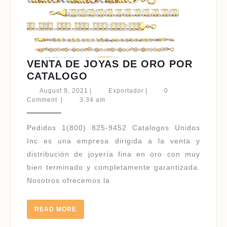
VENTA DE JOYAS DE ORO POR
VENTA
CATALOGO
DE
August
Exportador
August 9, 2021
|
Exportador
|
0
JOYAS
9,
Comment
|
3:34 am
2021
DE
ORO
Pedidos 1(800) 825-9452 Catalogos Unidos
POR
Inc es una empresa dirigida a la venta y
CATALOGO
distribución de joyería fina en oro con muy
bien terminado y completamente garantizada.
Nosotros ofrecemos la
READ
READ MORE
MORE