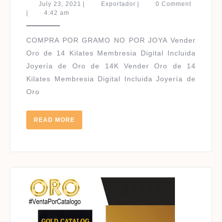
ORO
July
Exportador
July 23, 2021
|
Exportador
|
0 Comment
DE
23,
|
4:42 am
2021
14
KILAT
COMPRA POR GRAMO NO POR JOYA Vender
|
Oro de 14 Kilates Membresia Digital Incluida
Joyería de Oro de 14K Vender Oro de 14
Kilates Membresia Digital Incluida Joyería de
Oro
READ
READ MORE
MORE