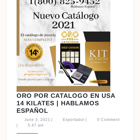
ORO POR CATALOGO EN USA
14 KILATES | HABLAMOS
ORO
ESPAÑOL
POR
June
Exportador
June 3, 2021
|
Exportador
|
0 Comment
CATALOGO
3,
|
5:47 am
2021
EN