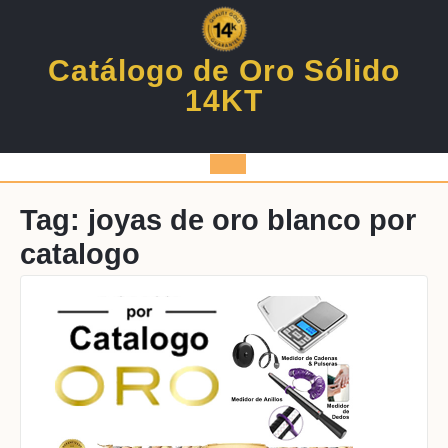
Skip
to
content
Catálogo de Oro Sólido
14KT
Open
Button
Tag:
joyas de oro blanco por
catalogo