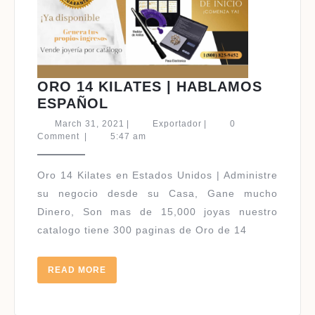
ORO 14 KILATES | HABLAMOS
ORO
ESPAÑOL
14
March
Exportador
March 31, 2021
|
Exportador
|
0
KILATES
31,
Comment
|
5:47 am
2021
|
HABLAMOS
Oro 14 Kilates en Estados Unidos | Administre
ESPAÑOL
su negocio desde su Casa, Gane mucho
Dinero, Son mas de 15,000 joyas nuestro
catalogo tiene 300 paginas de Oro de 14
READ
READ MORE
MORE