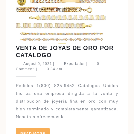
VENTA DE JOYAS DE ORO POR
VENTA
CATALOGO
DE
August
Exportador
August 9, 2021
|
Exportador
|
0
JOYAS
9,
Comment
|
3:34 am
2021
DE
ORO
Pedidos 1(800) 825-9452 Catalogos Unidos
POR
Inc es una empresa dirigida a la venta y
CATALOGO
distribución de joyería fina en oro con muy
bien terminado y completamente garantizada.
Nosotros ofrecemos la
READ
READ MORE