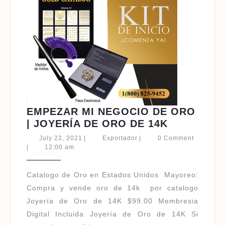
EMPEZAR MI NEGOCIO DE ORO
EMPEZAR
| JOYERÍA DE ORO DE 14K
MI
July
Exportador
July 22, 2021
|
Exportador
|
0 Comment
NEGOCIO
22,
|
12:00 am
2021
DE
ORO
Catalogo de Oro en Estados Unidos ​Mayoreo:
|
Compra y vende oro de 14k por catalogo
JOYERÍA
Joyería de Oro de 14K $99.00 Membresia
DE
Digital Incluida Joyería de Oro de 14K Si
ORO