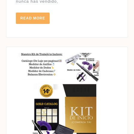
nunca has vendido,
DE
14K
READ
READ MORE
MORE