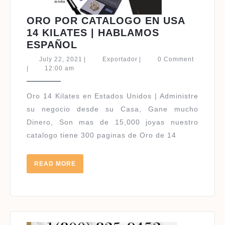
ORO POR CATALOGO EN USA
14 KILATES | HABLAMOS
ORO
ESPAÑOL
POR
July
Exportador
July 22, 2021
|
Exportador
|
0 Comment
CATALOGO
22,
|
12:00 am
2021
EN
USA
Oro 14 Kilates en Estados Unidos | Administre
14
su negocio desde su Casa, Gane mucho
KILATES
Dinero, Son mas de 15,000 joyas nuestro
|
catalogo tiene 300 paginas de Oro de 14
HABLAMOS
ESPAÑOL
READ
READ MORE
MORE