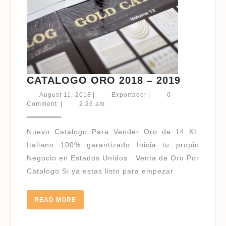
CATALO
CATALOGO ORO 2018 – 2019
ORO
August
Exportador
August 11, 2018
|
Exportador
|
0
2018
11,
Comment
|
2:26 am
2018
–
2019
Nuevo Catalogo Para Vender Oro de 14 Kt.
Italiano 100% garantizado Inicia tu propio
Negocio en Estados Unidos Venta de Oro Por
Catalogo Si ya estas listo para empezar
READ
READ MORE
MORE