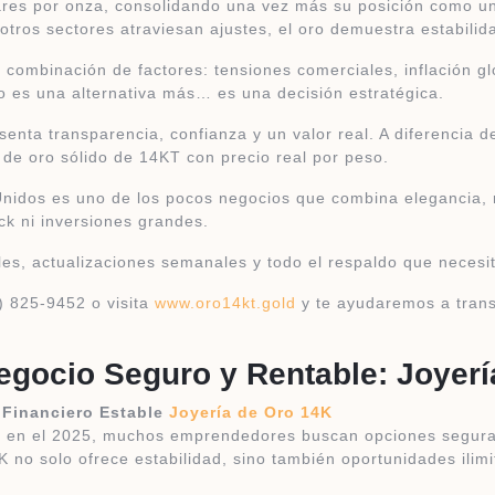
lares por onza, consolidando una vez más su posición como un
tros sectores atraviesan ajustes, el oro demuestra estabilid
 combinación de factores: tensiones comerciales, inflación g
o es una alternativa más… es una decisión estratégica.
nta transparencia, confianza y un valor real. A diferencia de
de oro sólido de 14KT con precio real por peso.
nidos es uno de los pocos negocios que combina elegancia, r
ck ni inversiones grandes.
les, actualizaciones semanales y todo el respaldo que neces
) 825-9452 o visita
www.oro14kt.gold
y te ayudaremos a trans
Negocio Seguro y Rentable: Joyer
 Financiero Estable
Joyería de Oro 14K
a en el 2025, muchos emprendedores buscan opciones segura
K no solo ofrece estabilidad, sino también oportunidades ilim