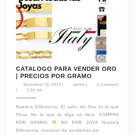
CATALOGO PARA VENDER ORO
CATALOGO
| PRECIOS POR GRAMO
PARA
November
admin
November 25, 2023
|
admin
|
0 Comment
VENDER
25,
|
2:56 am
2023
ORO
|
Nuestra Diferencia: El valor del Oro es lo que
PRECIOS
Pesa, No lo que te diga un libro. COMPRA
POR
POR GRAMO
NO POR JOYA Nuestra
GRAMO
Diferencia, nosotros de vendemos por