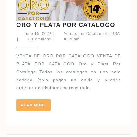
ORO
ORO Y PLATA POR CATALOGO
Y
June
June 15, 2022
|
Ventas Por Catalogo en USA
PLATA
Ventas
15,
|
0 Comment
|
8:59 pm
Por
2022
POR
Catalogo
CATA
en
VENTA DE ORO POR CATALOGO VENTA DE
USA
PLATA POR CATALOGO Oro y Plata Por
Catalogo Todos los catalogos en una sola
bodega (solo pagas un envio y puedes
ordenar de distintas marcas todo
READ
READ MORE
MORE