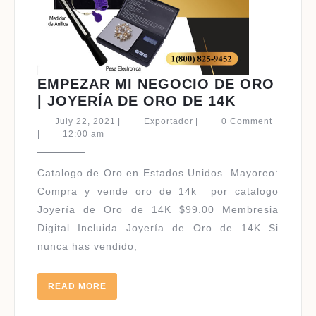
EMPEZAR MI NEGOCIO DE ORO
EMPEZAR
| JOYERÍA DE ORO DE 14K
MI
July
Exportador
July 22, 2021
|
Exportador
|
0 Comment
NEGOCIO
22,
|
12:00 am
2021
DE
ORO
Catalogo de Oro en Estados Unidos ​Mayoreo:
|
Compra y vende oro de 14k por catalogo
JOYERÍA
Joyería de Oro de 14K $99.00 Membresia
DE
Digital Incluida Joyería de Oro de 14K Si
ORO
nunca has vendido,
DE
14K
READ
READ MORE
MORE