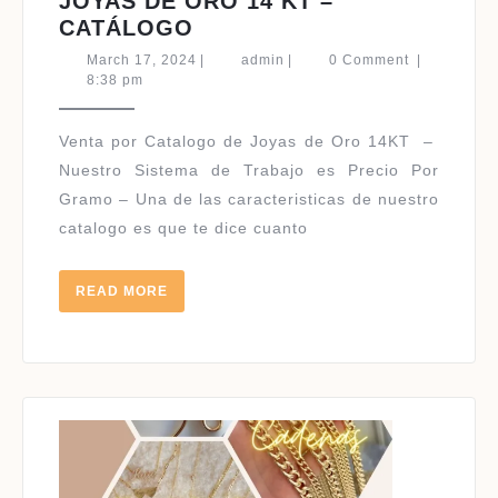
JOYAS DE ORO 14 KT –
JOYAS
CATÁLOGO
DE
March
admin
March 17, 2024
|
admin
|
0 Comment
|
ORO
17,
8:38 pm
2024
14
KT
Venta por Catalogo de Joyas de Oro 14KT –
–
Nuestro Sistema de Trabajo es Precio Por
CATÁLOGO
Gramo – Una de las caracteristicas de nuestro
catalogo es que te dice cuanto
READ
READ MORE
MORE