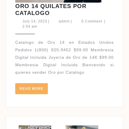
ORO 14 QUILATES POR
ORO
CATALOGO
14
July
admin
July 14, 2023
|
admin
|
0 Comment
|
QUILATES
14,
2:54 am
2023
POR
CATALOGO
Catalogo de Oro 14 en Estados Unidos
Pedidos 1(800) 825-9452 $99.00 Membresia
Digital Incluida Joyería de Oro de 14K $99.00
Membresia Digital Incluida Bienvenido si
quieres vender Oro por Catalogo
READ
READ MORE
MORE