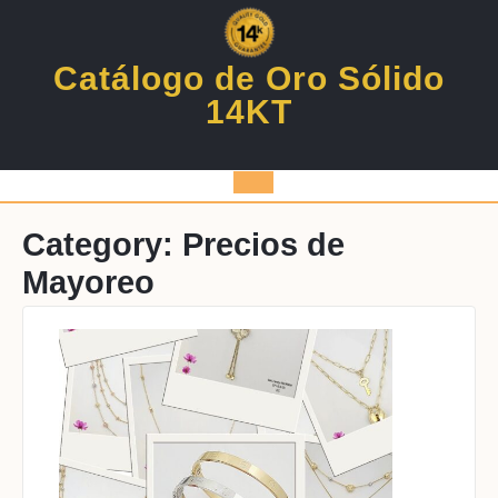
Skip
to
content
Catálogo de Oro Sólido
14KT
Open
Button
Category:
Precios de
Mayoreo