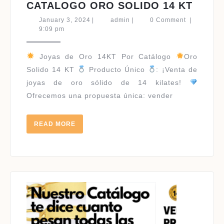
CATA
CATALOGO ORO SOLIDO 14 KT
ORO
January
admin
January 3, 2024
|
admin
|
0 Comment
|
SOLI
3,
9:09 pm
2024
14
KT
Joyas de Oro 14KT Por Catálogo
Oro
Solido 14 KT
Producto Único
: ¡Venta de
joyas de oro sólido de 14 kilates!
Ofrecemos una propuesta única: vender
READ
READ MORE
MORE