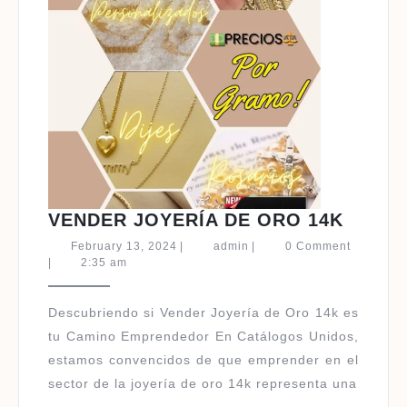
VEND
VENDER JOYERÍA DE ORO 14K
JOYER
February
admin
February 13, 2024
|
admin
|
0 Comment
DE
13,
|
2:35 am
2024
ORO
14K
Descubriendo si Vender Joyería de Oro 14k es
tu Camino Emprendedor En Catálogos Unidos,
estamos convencidos de que emprender en el
sector de la joyería de oro 14k representa una