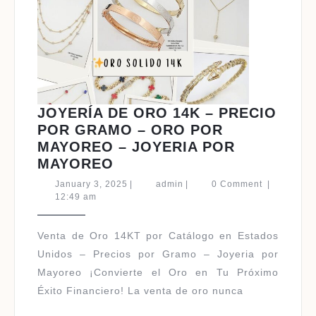
JOYERÍA DE ORO 14K – PRECIO
POR GRAMO – ORO POR
MAYOREO – JOYERIA POR
JOYERÍA
MAYOREO
DE
January
admin
January 3, 2025
|
admin
|
0 Comment
|
ORO
3,
12:49 am
2025
14K
–
Venta de Oro 14KT por Catálogo en Estados
PRECIO
Unidos – Precios por Gramo – Joyeria por
POR
Mayoreo ¡Convierte el Oro en Tu Próximo
GRAMO
Éxito Financiero! La venta de oro nunca
–
ORO