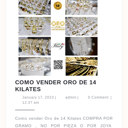
COMO VENDER ORO DE 14
COMO
KILATES
VENDER
January
admin
January 17, 2023
|
admin
|
0 Comment
|
ORO
17,
12:37 am
2023
DE
14
Como vender Oro de 14 Kilates COMPRA POR
KILATES
GRAMO , NO POR PIEZA O POR JOYA