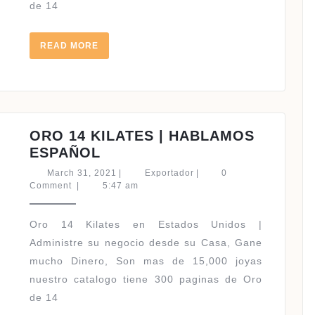
de 14
ESPAÑOL
READ
READ MORE
MORE
ORO 14 KILATES | HABLAMOS
ORO
ESPAÑOL
14
March
Exportador
March 31, 2021
|
Exportador
|
0
KILATES
31,
Comment
|
5:47 am
2021
|
HABLAMOS
Oro 14 Kilates en Estados Unidos |
ESPAÑOL
Administre su negocio desde su Casa, Gane
mucho Dinero, Son mas de 15,000 joyas
nuestro catalogo tiene 300 paginas de Oro
de 14