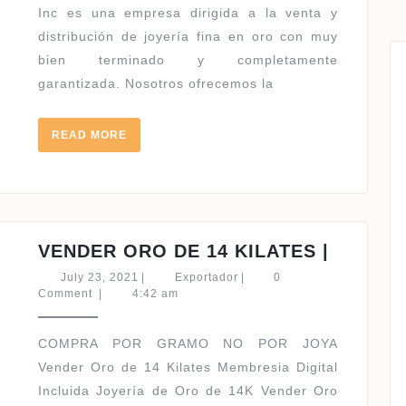
POR
Inc es una empresa dirigida a la venta y
CATALOGO
distribución de joyería fina en oro con muy
bien terminado y completamente
garantizada. Nosotros ofrecemos la
READ
READ MORE
MORE
VENDE
VENDER ORO DE 14 KILATES |
ORO
July
Exportador
July 23, 2021
|
Exportador
|
0
DE
23,
Comment
|
4:42 am
2021
14
KILATE
COMPRA POR GRAMO NO POR JOYA
|
Vender Oro de 14 Kilates Membresia Digital
Incluida Joyería de Oro de 14K Vender Oro