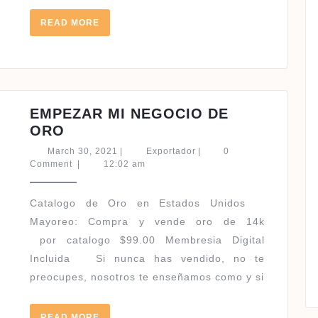
READ
READ MORE
MORE
EMPEZAR MI NEGOCIO DE
EMPEZAR
ORO
MI
March
Exportador
March 30, 2021
|
Exportador
|
0
NEGOCIO
30,
Comment
|
12:02 am
2021
DE
ORO
Catalogo de Oro en Estados Unidos ​
Mayoreo: Compra y vende oro de 14k
por catalogo $99.00 Membresia Digital
Incluida Si nunca has vendido, no te
preocupes, nosotros te enseñamos como y si
READ
READ MORE