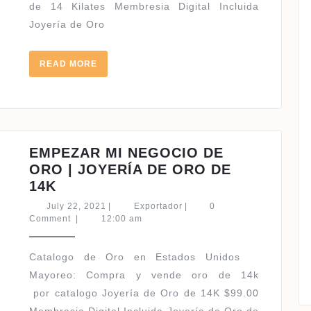
de 14 Kilates Membresia Digital Incluida
Joyería de Oro
READ
READ MORE
MORE
EMPEZAR MI NEGOCIO DE
ORO | JOYERÍA DE ORO DE
EMPEZAR
14K
MI
July
Exportador
July 22, 2021
|
Exportador
|
0
NEGOCIO
22,
Comment
|
12:00 am
2021
DE
ORO
Catalogo de Oro en Estados Unidos ​
|
Mayoreo: Compra y vende oro de 14k
JOYERÍA
por catalogo Joyería de Oro de 14K $99.00
DE