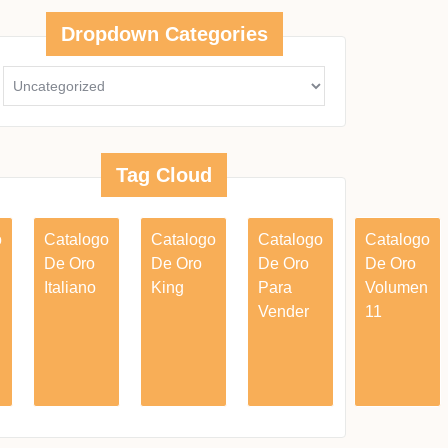
Dropdown Categories
Tag Cloud
o
Catalogo
Catalogo
Catalogo
Catalogo
De Oro
De Oro
De Oro
De Oro
Italiano
King
Para
Volumen
Vender
11