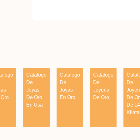
talogo
Catalogo
Catalogo
Catalogo
Catal
De
De
De
De
yas
Joyas
Joyas
Joyeria
Joyer
 Oro
De Oro
En Oro
De Oro
De Or
En Usa
De 14
Kilate