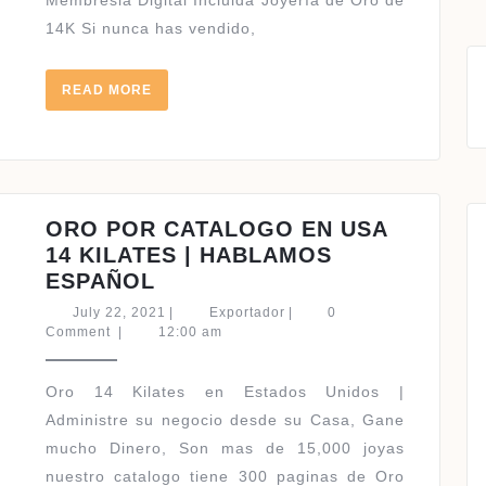
Membresia Digital Incluida Joyería de Oro de
ORO
14K Si nunca has vendido,
DE
14K
READ
READ MORE
MORE
ORO POR CATALOGO EN USA
14 KILATES | HABLAMOS
ORO
ESPAÑOL
POR
July
Exportador
July 22, 2021
|
Exportador
|
0
CATALOGO
22,
Comment
|
12:00 am
2021
EN
USA
Oro 14 Kilates en Estados Unidos |
14
Administre su negocio desde su Casa, Gane
KILATES
mucho Dinero, Son mas de 15,000 joyas
|
nuestro catalogo tiene 300 paginas de Oro