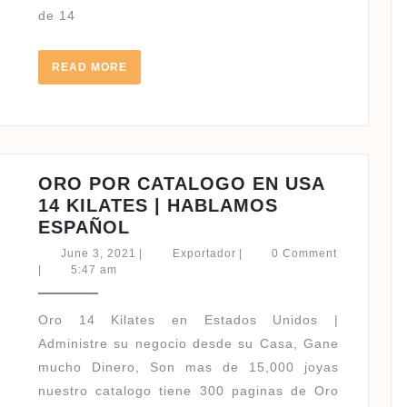
HABLAMOS
de 14
ESPAÑOL
READ
READ MORE
MORE
ORO POR CATALOGO EN USA
14 KILATES | HABLAMOS
ORO
ESPAÑOL
POR
June
Exportador
June 3, 2021
|
Exportador
|
0 Comment
CATALOGO
3,
|
5:47 am
2021
EN
USA
Oro 14 Kilates en Estados Unidos |
14
Administre su negocio desde su Casa, Gane
KILATES
mucho Dinero, Son mas de 15,000 joyas
|
nuestro catalogo tiene 300 paginas de Oro
HABLAMOS