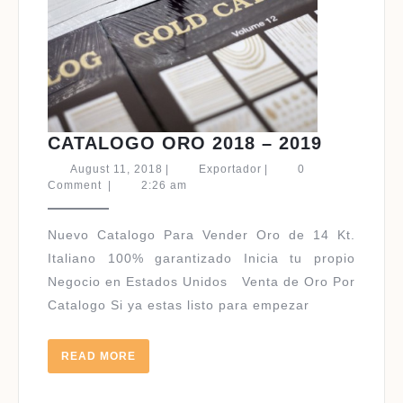
CATALO
CATALOGO ORO 2018 – 2019
ORO
August
Exportador
August 11, 2018
|
Exportador
|
0
2018
11,
Comment
|
2:26 am
2018
–
2019
Nuevo Catalogo Para Vender Oro de 14 Kt.
Italiano 100% garantizado Inicia tu propio
Negocio en Estados Unidos Venta de Oro Por
Catalogo Si ya estas listo para empezar
READ
READ MORE
MORE