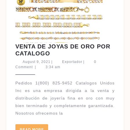
VENTA DE JOYAS DE ORO POR
VENTA
CATALOGO
DE
August
Exportador
August 9, 2021
|
Exportador
|
0
JOYAS
9,
Comment
|
3:34 am
2021
DE
ORO
Pedidos 1(800) 825-9452 Catalogos Unidos
POR
Inc es una empresa dirigida a la venta y
CATALOGO
distribución de joyería fina en oro con muy
bien terminado y completamente garantizada.
Nosotros ofrecemos la
READ
READ MORE