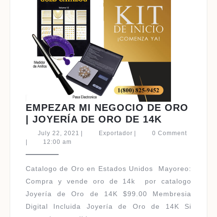
EMPEZAR MI NEGOCIO DE ORO
EMPEZAR
| JOYERÍA DE ORO DE 14K
MI
July
Exportador
July 22, 2021
|
Exportador
|
0 Comment
NEGOCIO
22,
|
12:00 am
2021
DE
ORO
Catalogo de Oro en Estados Unidos ​Mayoreo:
|
Compra y vende oro de 14k por catalogo
JOYERÍA
Joyería de Oro de 14K $99.00 Membresia
DE
Digital Incluida Joyería de Oro de 14K Si
ORO