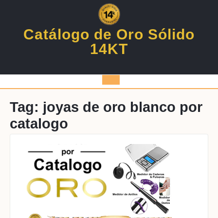
Skip
to
content
Catálogo de Oro Sólido
14KT
Open
Button
Tag:
joyas de oro blanco por
catalogo