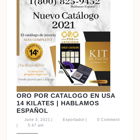
ORO POR CATALOGO EN USA
14 KILATES | HABLAMOS
ORO
ESPAÑOL
POR
June
Exportador
June 3, 2021
|
Exportador
|
0 Comment
CATALOGO
3,
|
5:47 am
2021
EN