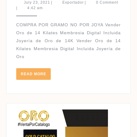
ORO
July
Exportador
July 23, 2021
|
Exportador
|
0 Comment
DE
23,
|
4:42 am
2021
14
KILAT
COMPRA POR GRAMO NO POR JOYA Vender
|
Oro de 14 Kilates Membresia Digital Incluida
Joyería de Oro de 14K Vender Oro de 14
Kilates Membresia Digital Incluida Joyería de
Oro
READ
READ MORE
MORE