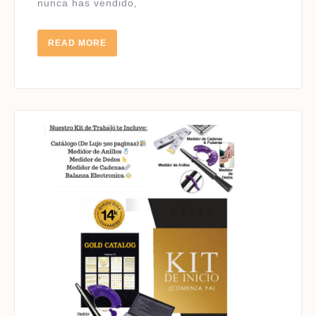
nunca has vendido,
DE
14K
READ
READ MORE
MORE