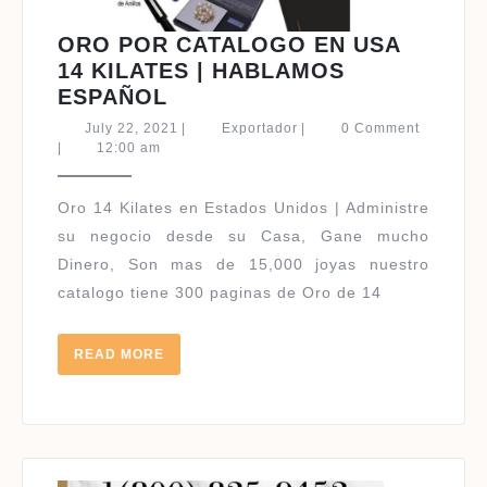
ORO POR CATALOGO EN USA
14 KILATES | HABLAMOS
ORO
ESPAÑOL
POR
July
Exportador
July 22, 2021
|
Exportador
|
0 Comment
CATALOGO
22,
|
12:00 am
2021
EN
USA
Oro 14 Kilates en Estados Unidos | Administre
14
su negocio desde su Casa, Gane mucho
KILATES
Dinero, Son mas de 15,000 joyas nuestro
|
catalogo tiene 300 paginas de Oro de 14
HABLAMOS
ESPAÑOL
READ
READ MORE
MORE