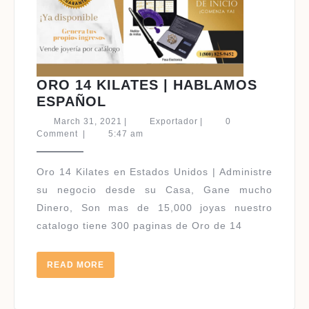
ORO 14 KILATES | HABLAMOS
ORO
ESPAÑOL
14
March
Exportador
March 31, 2021
|
Exportador
|
0
KILATES
31,
Comment
|
5:47 am
2021
|
HABLAMOS
Oro 14 Kilates en Estados Unidos | Administre
ESPAÑOL
su negocio desde su Casa, Gane mucho
Dinero, Son mas de 15,000 joyas nuestro
catalogo tiene 300 paginas de Oro de 14
READ
READ MORE
MORE