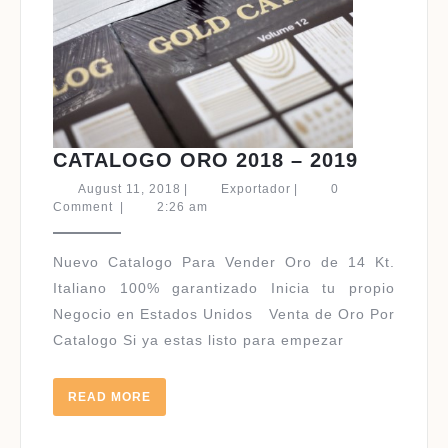
CATALO
CATALOGO ORO 2018 – 2019
ORO
August
Exportador
August 11, 2018
|
Exportador
|
0
2018
11,
Comment
|
2:26 am
2018
–
2019
Nuevo Catalogo Para Vender Oro de 14 Kt.
Italiano 100% garantizado Inicia tu propio
Negocio en Estados Unidos Venta de Oro Por
Catalogo Si ya estas listo para empezar
READ
READ MORE
MORE