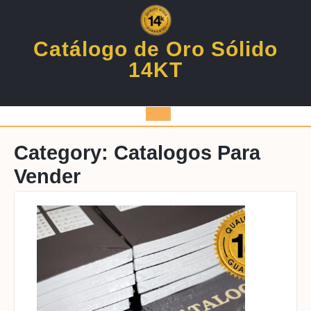
Skip
to
content
Catálogo de Oro Sólido
14KT
Open
Button
Category:
Catalogos Para
Vender